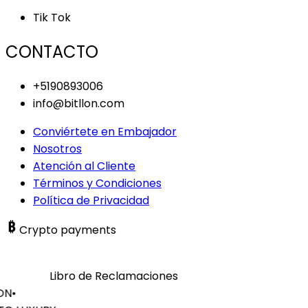
Tik Tok
CONTACTO
+5190893006
info@bitllon.com
Conviértete en Embajador
Nosotros
Atención al Cliente
Términos y Condiciones
Política de Privacidad
Crypto payments
Libro de Reclamaciones
ON
•