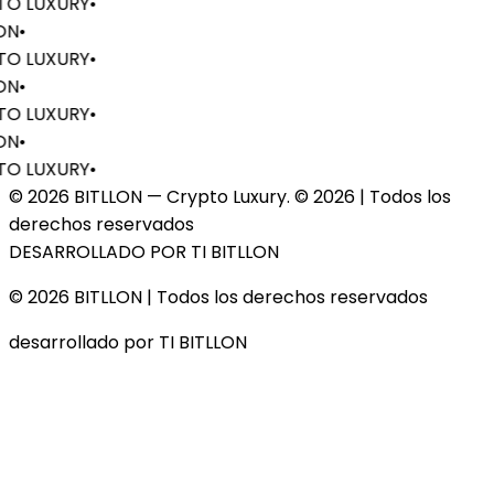
O LUXURY
•
ON
•
O LUXURY
•
ON
•
O LUXURY
•
ON
•
O LUXURY
•
© 2026 BITLLON — Crypto Luxury. ©
2026
| Todos los
derechos reservados
DESARROLLADO POR TI BITLLON
© 2026 BITLLON
| Todos los derechos reservados
desarrollado por TI BITLLON