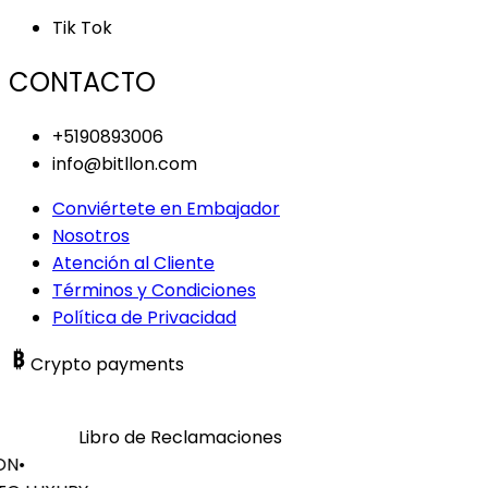
Tik Tok
CONTACTO
+5190893006
info@bitllon.com
Conviértete en Embajador
Nosotros
Atención al Cliente
Términos y Condiciones
Política de Privacidad
Crypto payments
Libro de Reclamaciones
ON
•