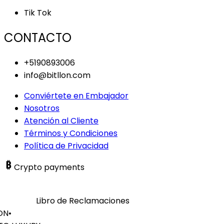
Tik Tok
CONTACTO
+5190893006
info@bitllon.com
Conviértete en Embajador
Nosotros
Atención al Cliente
Términos y Condiciones
Política de Privacidad
Crypto payments
Libro de Reclamaciones
ON
•