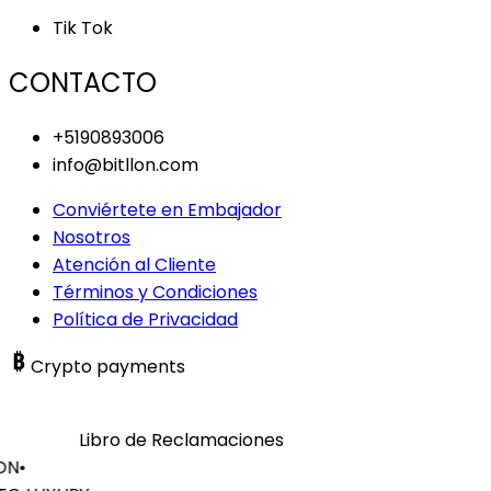
Tik Tok
CONTACTO
+5190893006
info@bitllon.com
Conviértete en Embajador
Nosotros
Atención al Cliente
Términos y Condiciones
Política de Privacidad
Crypto payments
Libro de Reclamaciones
ON
•