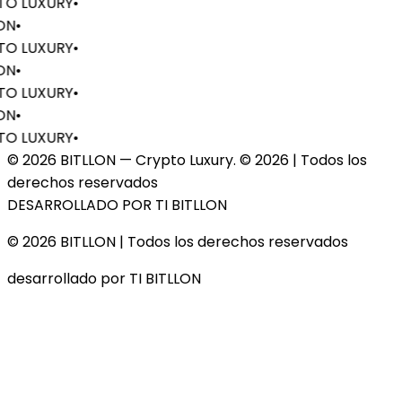
O LUXURY
•
ON
•
O LUXURY
•
ON
•
O LUXURY
•
ON
•
O LUXURY
•
© 2026 BITLLON — Crypto Luxury. ©
2026
| Todos los
derechos reservados
DESARROLLADO POR TI BITLLON
© 2026 BITLLON
| Todos los derechos reservados
desarrollado por TI BITLLON