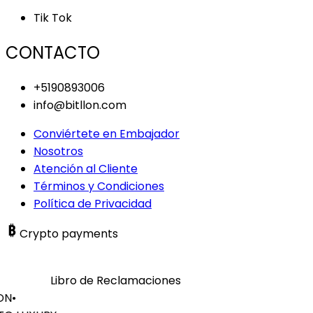
Tik Tok
CONTACTO
+5190893006
info@bitllon.com
Conviértete en Embajador
Nosotros
Atención al Cliente
Términos y Condiciones
Política de Privacidad
Crypto payments
Libro de Reclamaciones
ON
•