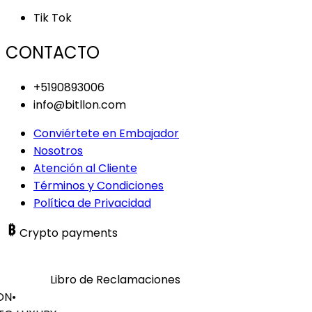
Tik Tok
CONTACTO
+5190893006
info@bitllon.com
Conviértete en Embajador
Nosotros
Atención al Cliente
Términos y Condiciones
Política de Privacidad
Crypto payments
Libro de Reclamaciones
ON
•