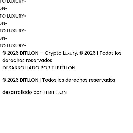
O LUXURY
•
ON
•
O LUXURY
•
ON
•
O LUXURY
•
ON
•
O LUXURY
•
© 2026 BITLLON — Crypto Luxury. ©
2026
| Todos los
derechos reservados
DESARROLLADO POR TI BITLLON
© 2026 BITLLON
| Todos los derechos reservados
desarrollado por TI BITLLON