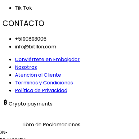
Tik Tok
CONTACTO
+5190893006
info@bitllon.com
Conviértete en Embajador
Nosotros
Atención al Cliente
Términos y Condiciones
Política de Privacidad
Crypto payments
Libro de Reclamaciones
ON
•